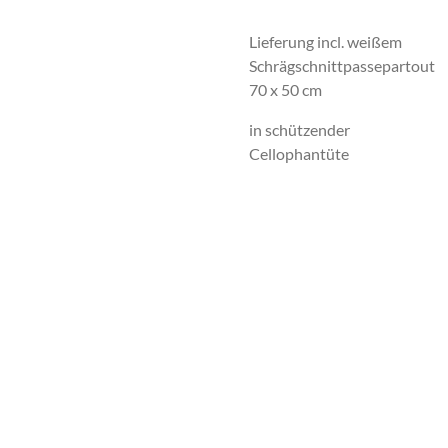
Lieferung incl. weißem
Schrägschnittpassepartout
70 x 50 cm
in schützender
Cellophantüte