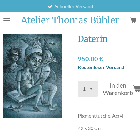
Schneller Versand
Zum
Hauptinhalt
Atelier Thomas Bühler
springen
Daterin
950,00 €
Kostenloser Versand
In den
Warenkorb
Pigmenttusche, Acryl
42 x 30 cm