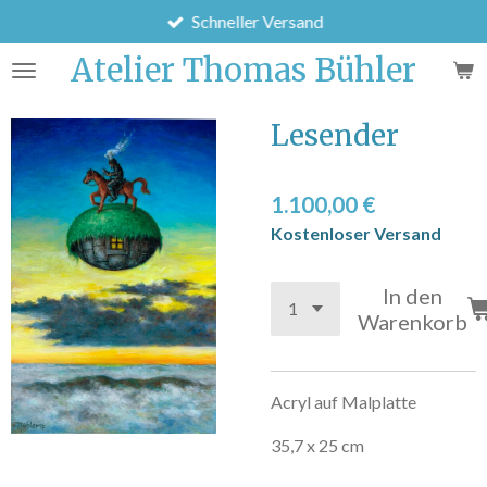
Schneller Versand
Zum
Hauptinhalt
Atelier Thomas Bühler
springen
Lesender
1.100,00 €
Kostenloser Versand
In den
Warenkorb
Acryl auf Malplatte
35,7 x 25 cm