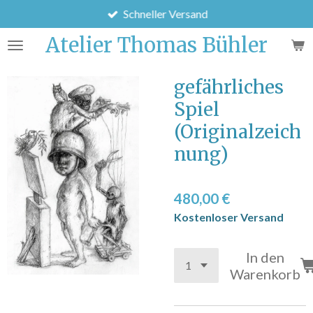
Schneller Versand
Zum
Hauptinhalt
Atelier Thomas Bühler
springen
gefährliches
Spiel
(Originalzeich
nung)
480,00 €
Kostenloser Versand
In den
Warenkorb