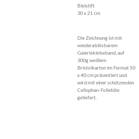
Bleistift
30 x 21 cm
Die Zeichnung ist mit
wiederablösbarem
Galerieklebeband, auf
300g weißem
Bristolkarton im Format 50
x 40 cm präsentiert und
wird mit einer schützenden
Cellophan-Folietüte
geliefert.