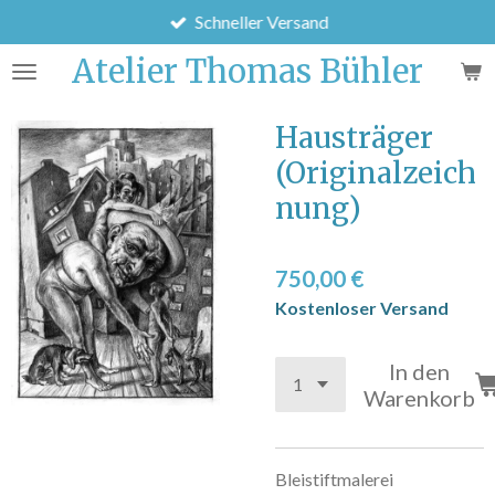
Schneller Versand
Zum
Hauptinhalt
Atelier Thomas Bühler
springen
Hausträger
(Originalzeich
nung)
750,00 €
Kostenloser Versand
In den
Warenkorb
Bleistiftmalerei