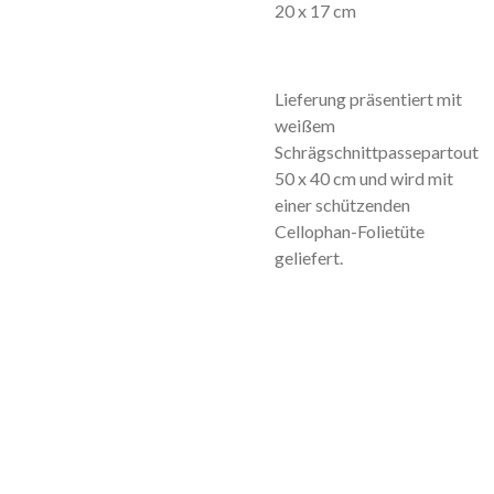
20 x 17 cm
Lieferung präsentiert mit
weißem
Schrägschnittpassepartout
50 x 40 cm und wird mit
einer schützenden
Cellophan-Folietüte
geliefert.