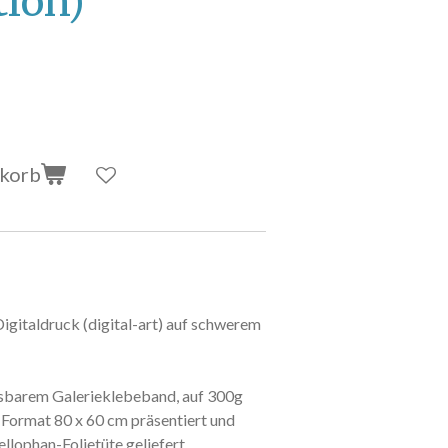
ion)
nkorb
Digitaldruck (digital-art) auf schwerem
lösbarem Galerieklebeband, auf 300g
 Format 80 x 60 cm präsentiert und
llophan-Folietüte geliefert.