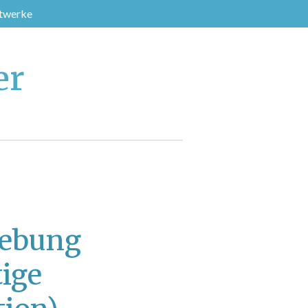
stwerke
er
lebung
ige