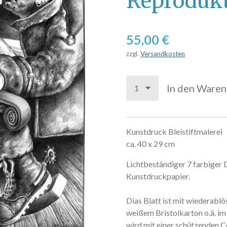
Reprodukt
55,00 €
zzgl.
Versandkosten
In den Ware
Kunstdruck Bleistiftmalerei
ca. 40 x 29 cm
Lichtbeständiger 7 farbiger 
Kunstdruckpapier.
Dias Blatt ist mit wiederab
weißem Bristolkarton o.ä. im
wird mit einer schützenden Ce