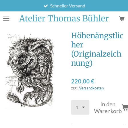
Schneller Versand
Zum
Hauptinhalt
Atelier Thomas Bühler
springen
Höhenängstlic
her
(Originalzeich
nung)
220,00 €
zzgl.
Versandkosten
In den
Warenkorb